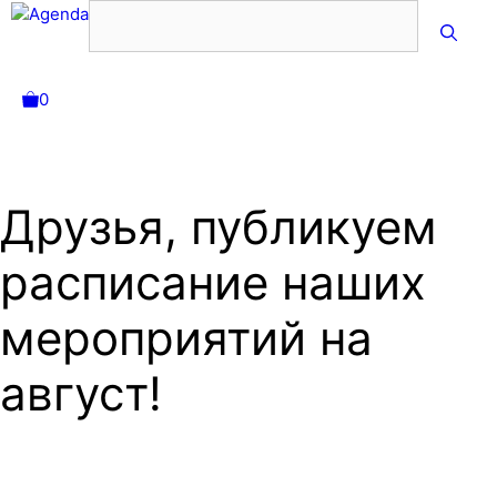
Перейти
к
содержимому
0
Меню
Друзья, публикуем
расписание наших
мероприятий на
август!