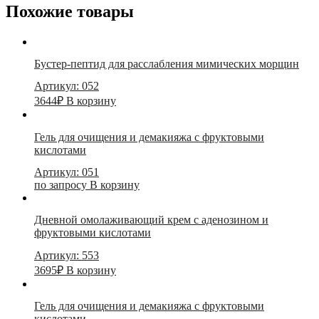
восстанавливающий
Похожие товары
для
лица
Бустер-пептид для расслабления мимических морщин
Артикул: 052
3644
₽
В корзину
Гель для очищения и демакияжа с фруктовыми
кислотами
Артикул: 051
по запросу
В корзину
Дневной омолаживающий крем с аденозином и
фруктовыми кислотами
Артикул: 553
3695
₽
В корзину
Гель для очищения и демакияжа с фруктовыми
кислотами