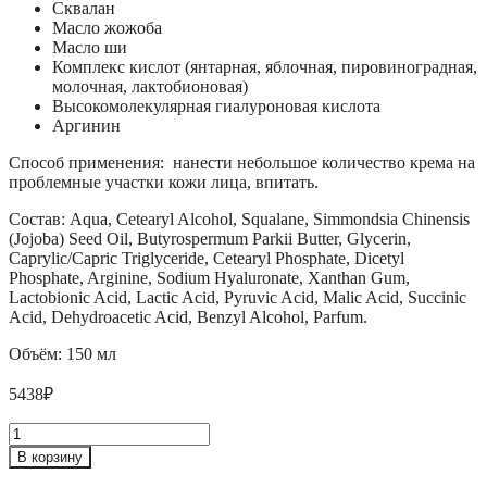
Сквалан
Масло жожоба
Масло ши
Комплекс кислот (янтарная, яблочная, пировиноградная,
молочная, лактобионовая)
Высокомолекулярная гиалуроновая кислота
Аргинин
Способ применения: нанести небольшое количество крема на
проблемные участки кожи лица, впитать.
Состав: Aqua, Cetearyl Alcohol, Squalane, Simmondsia Chinensis
(Jojoba) Seed Oil, Butyrospermum Parkii Butter, Glycerin,
Caprylic/Capric Triglyceride, Cetearyl Phosphate, Dicetyl
Phosphate, Arginine, Sodium Hyaluronate, Xanthan Gum,
Lactobionic Acid, Lactic Acid, Pyruvic Acid, Malic Acid, Succinic
Acid, Dehydroacetic Acid, Benzyl Alcohol, Parfum.
Объём: 150 мл
5438
₽
Количество
товара
В корзину
Крем